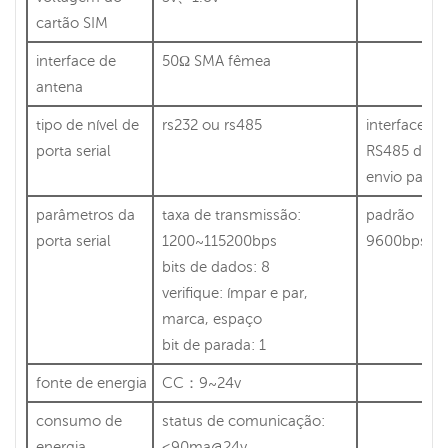
cartão SIM
interface de
50Ω SMA fêmea
antena
tipo de nível de
rs232 ou rs485
interface
porta serial
RS485 de
envio padrã
parâmetros da
taxa de transmissão:
padrão
porta serial
1200~115200bps
9600bps 8n
bits de dados: 8
verifique: ímpar e par,
marca, espaço
bit de parada: 1
fonte de energia
CC：9~24v
consumo de
status de comunicação:
energia
<90ma@24v