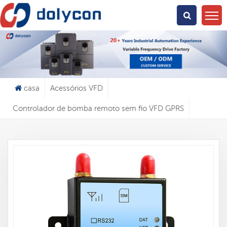
O Que Você Está Procurando?
casa
Acessórios VFD
Controlador de bomba remoto sem fio VFD GPRS