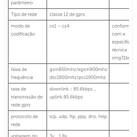
parâmetro
Tipo de rede
classe 12 de gprs
modo de
cs1 – cs4
conformida
codificação
com a
especificaç
técnica
smg31bis
faixa de
gsm850mhz/egsm900mhz
frequência
dsc1800mhz/pcs1900mhz
taxa de
downlink：85.6kbps，
transmissão de
uplink:85.6kbps
rede gprs
protocolo de
tcp, udp, ftp, ppp, dns, http
rede
voltagem do
3v、1.8v