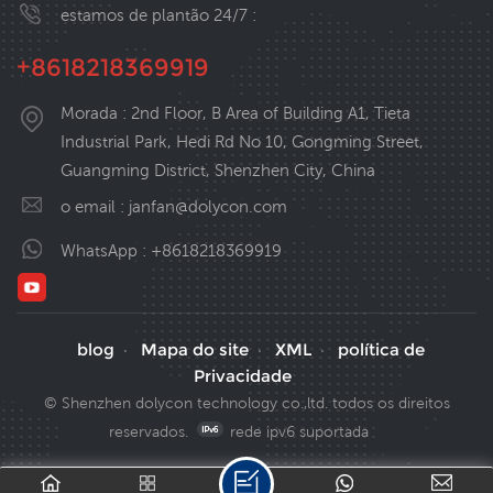
estamos de plantão 24/7 :
motor de pequena
lagos, reservatórios, e
potência.
outras fontes de água.
+8618218369919
o sistema contém
principalmente três
partes: painel solar ,
Morada : 2nd Floor, B Area of Building A1, Tieta
inversor de bomba
Industrial Park, Hedi Rd No 10, Gongming Street,
solar, e bomba de água.
Guangming District, Shenzhen City, China
o email :
janfan@dolycon.com
WhatsApp :
+8618218369919
blog
Mapa do site
XML
política de
·
·
·
Privacidade
© Shenzhen dolycon technology co.,ltd. todos os direitos
reservados.
rede ipv6 suportada