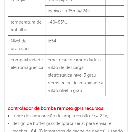
inativo：<35ma@24v
temperatura de
-40~85℃
trabalho
Nível de
ip54
proteção
compatibilidade
emc: teste de imunidade a
eletromagnética
ruído de descarga
eletrostática nível 3 grau
rfems: teste de imunidade a
ruído nível 3 grau
controlador de bomba remoto gprs
recursos:
fonte de alimentação de ampla tensão: 9 ~ 24v;
design de buffer grande (porta serial para enviar e
receber , 64 KB integrados de cache de dados), usando