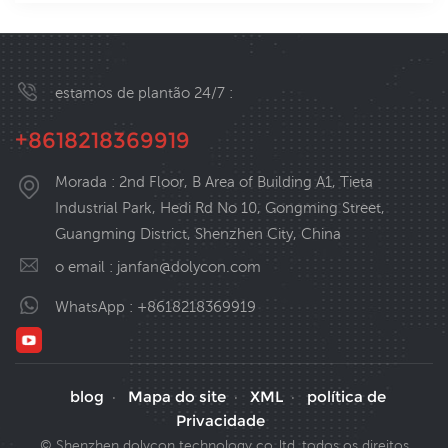
estamos de plantão 24/7 :
+8618218369919
Morada : 2nd Floor, B Area of Building A1, Tieta
Industrial Park, Hedi Rd No 10, Gongming Street,
Guangming District, Shenzhen City, China
o email :
janfan@dolycon.com
WhatsApp :
+8618218369919
blog
Mapa do site
XML
política de
·
·
·
Privacidade
© Shenzhen dolycon technology co.,ltd. todos os direitos