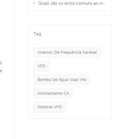
Quais são os erros comuns ao instalar um VFD e como evitá-los?
Tag
Inversor De Frequência Variável
s
VFD
e
Bomba De Água Solar Vfd
Acionamento CA
Motores VFD