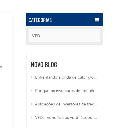
CATEGORIAS
VFD
NOVO BLOG
em
Enfrentando a onda de calor global no verão: como os Variable Frequency Drives (VFDs) protegem seus equipamentos contra o superaquecimento
Por que os inversores de frequência habilitados para IIoT estão se tornando essenciais na manufatura moderna
Aplicações de inversores de frequência em sistemas HVAC, de águas residuais e industriais
VFDs monofásicos vs. trifásicos: qual é o melhor para o seu equipamento?