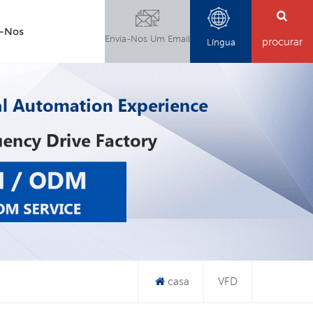
e-Nos
Envia-Nos Um Email
procurar
Língua
casa
VFD