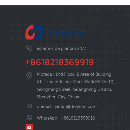
estamos de plantão 24/7 :
+8618218369919
Morada : 2nd Floor, B Area of Building
A1, Tieta Industrial Park, Hedi Rd No 10,
Gongming Street, Guangming District,
Shenzhen City, China
o email :
janfan@dolycon.com
WhatsApp :
+8618218369919