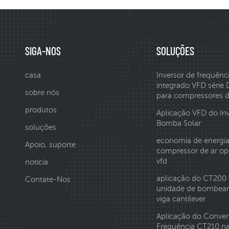
SIGA-NOS
SOLUÇÕES
casa
Inversor de frequênc
integrado VFD série
sobre nós
para compressores d
produtos
Aplicação VFD do In
Bomba Solar
soluções
economia de energi
Apoio, suporte
compressor de ar op
vfd
notícia
aplicação do CT200
Contate-Nos
unidade de bombea
viga cantilever
Aplicação do Conver
Frequência CT210 n