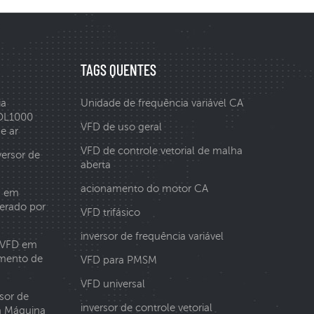
TAGS QUENTES
ia
Unidade de frequência variável CA
 DL1000
VFD de uso geral
e ar
VFD de controle vetorial de malha
versor de
aberta
acionamento do motor CA
a em
erado por
VFD trifásico
inversor de frequência variável
 VFD em
mento de
VFD para PMSM
VFD universal
sor de
inversor de controle vetorial
a Máquina